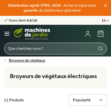
Distributeur officiel STIHL
- Achat en ligne avec
Distributeur agréé STIHL 2026
Score client:
9,6/10
du distributeur spécialisé
garantie
La plus grande offre en ligne
Distributeur officiel STIHL
Score client:
9,6/10
Broyeurs de végétaux
Broyeurs de végétaux électriques
11 Produits