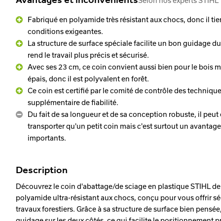
Selon nos experts STIHL
Fabriqué en polyamide très résistant aux chocs, donc il t
conditions exigeantes.
La structure de surface spéciale facilite un bon guidage du
rend le travail plus précis et sécurisé.
Avec ses 23 cm, ce coin convient aussi bien pour le bois 
épais, donc il est polyvalent en forêt.
Ce coin est certifié par le comité de contrôle des technique
supplémentaire de fiabilité.
Du fait de sa longueur et de sa conception robuste, il peut 
transporter qu'un petit coin mais c'est surtout un avantag
importants.
Description
Découvrez le coin d'abattage/de sciage en plastique STIHL de
polyamide ultra-résistant aux chocs, conçu pour vous offrir sécu
travaux forestiers. Grâce à sa structure de surface bien pensée,
guidage sur les deux côtés, ce qui facilite le positionnement pr