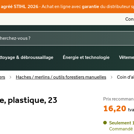
- Achat en ligne avec
du distributeur s
r agréé STIHL 2026
garantie
Cons
ttoyage & débroussaillage
Énergie et technologie
Vêteme
ers
Haches / merlins / outils forestiers manuelles
Coin d’a
, plastique, 23
Prix recomma
16,20
tva
Seulement 1
Commandé av