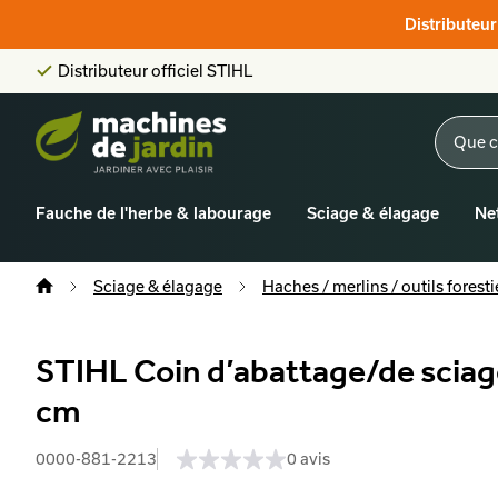
Distributeur officiel STIHL
Distributeu
Score client:
9,6/10
La plus grande offre en ligne
Distributeur officiel STIHL
Score client:
9,6/10
Fauche de l'herbe & labourage
Sciage & élagage
Ne
Sciage & élagage
Haches / merlins / outils foresti
STIHL Coin d’abattage/de sciage
cm
0000-881-2213
0 avis