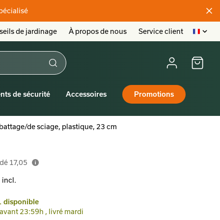
pécialisé
eils de jardinage
À propos de nous
Service client
nts de sécurité
Accessoires
Promotions
battage/de sciage, plastique, 23 cm
ndé
17,05
 incl.
 disponible
ant 23:59h , livré mardi