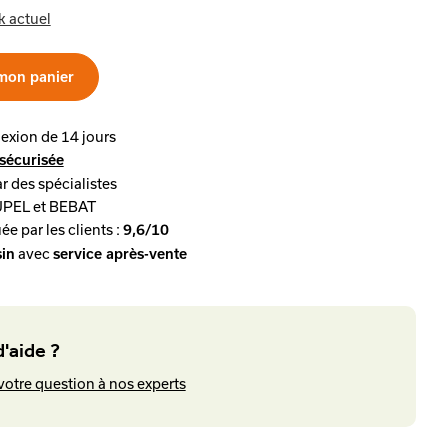
k actuel
mon panier
lexion de 14 jours
sécurisée
r des spécialistes
UPEL et BEBAT
ée par les clients :
9,6/10
avec
in
service après-vente
'aide ?
votre question à nos experts