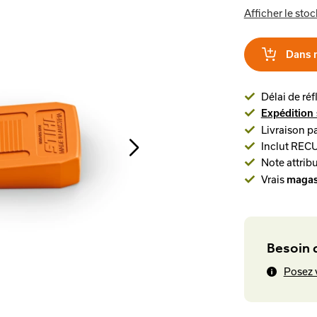
Afficher le stoc
Dans 
Délai de réf
Expédition 
Livraison pa
Inclut REC
Note attribu
Vrais
magas
Besoin d
Posez 