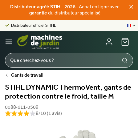
- Achat en ligne avec
Distributeur agréé STIHL 2026
Distributeur officiel STIHL
Score client:
9,6/10
du distributeur spécialisé
garantie
La plus grande offre en ligne
Distributeur officiel STIHL
Score client:
9,6/10
Gants de travail
STIHL DYNAMIC ThermoVent, gants de
protection contre le froid, taille M
0088-611-0509
8/10 (1 avis)