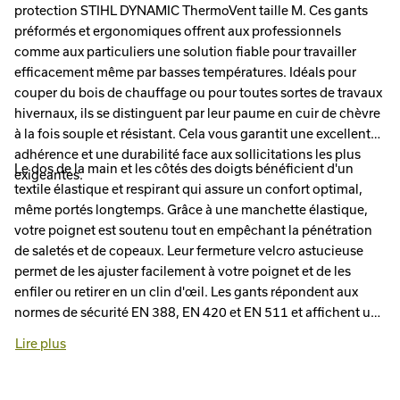
protection STIHL DYNAMIC ThermoVent taille M. Ces gants
préformés et ergonomiques offrent aux professionnels
comme aux particuliers une solution fiable pour travailler
efficacement même par basses températures. Idéals pour
couper du bois de chauffage ou pour toutes sortes de travaux
hivernaux, ils se distinguent par leur paume en cuir de chèvre
à la fois souple et résistant. Cela vous garantit une excellente
adhérence et une durabilité face aux sollicitations les plus
Le dos de la main et les côtés des doigts bénéficient d'un
exigeantes.
textile élastique et respirant qui assure un confort optimal,
même portés longtemps. Grâce à une manchette élastique,
votre poignet est soutenu tout en empêchant la pénétration
de saletés et de copeaux. Leur fermeture velcro astucieuse
permet de les ajuster facilement à votre poignet et de les
enfiler ou retirer en un clin d'œil. Les gants répondent aux
normes de sécurité EN 388, EN 420 et EN 511 et affichent une
protection solide contre l'abrasion. Leur conception tricolore
Lire plus
leur apporte aussi une touche dynamique et moderne.