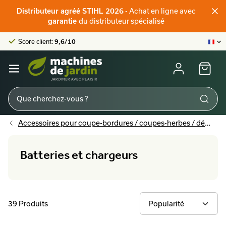
Distributeur officiel STIHL
- Achat en ligne avec
Distributeur agréé STIHL 2026
Score client:
9,6/10
du distributeur spécialisé
garantie
La plus grande offre en ligne
Distributeur officiel STIHL
Score client:
9,6/10
Accessoires pour coupe-bordures / coupes-herbes / débroussailleuses
Batteries et chargeurs
39 Produits