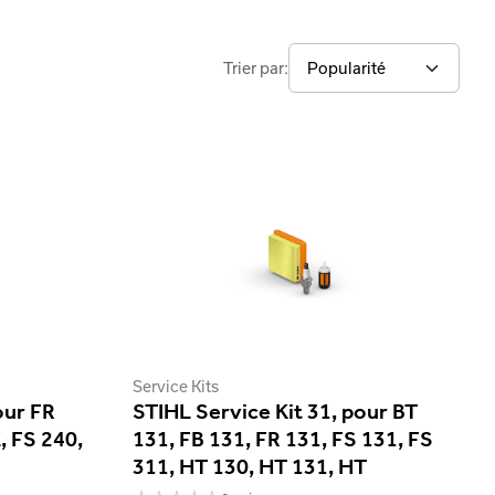
Trier par:
Service Kits
our FR
STIHL Service Kit 31, pour BT
, FS 240,
131, FB 131, FR 131, FS 131, FS
311, HT 130, HT 131, HT