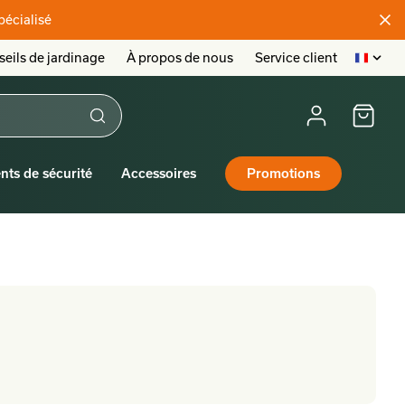
pécialisé
eils de jardinage
À propos de nous
Service client
nts de sécurité
Accessoires
Promotions