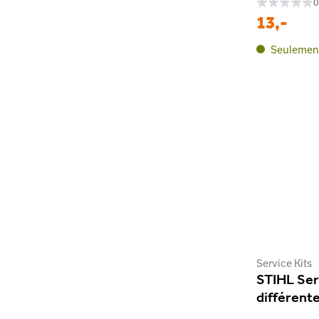
0
13,-
Seulement
Service Kits
STIHL Ser
différent