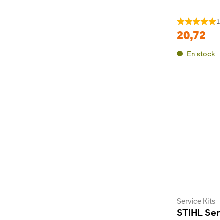
1
20,72
En stock
Service Kits
STIHL Serv