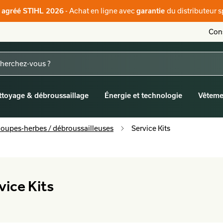
- Achat en ligne avec
du distributeur s
r agréé STIHL 2026
garantie
Cons
ttoyage & débroussaillage
Énergie et technologie
Vêteme
coupes-herbes / débroussailleuses
Service Kits
vice Kits