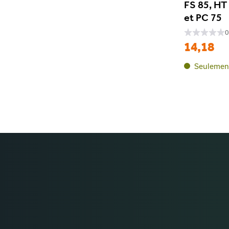
FS 85, HT
et PC 75
0
14,18
Seulement