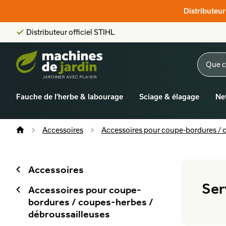
Score client:
9,6/10
Distributeu
La plus grande offre en ligne
Distributeur officiel STIHL
Score client:
9,6/10
Fauche de l'herbe & labourage
Sciage & élagage
Ne
Accessoires
Accessoires pour coupe-bordures / 
Accessoires
Ser
Accessoires pour coupe-
bordures / coupes-herbes /
débroussailleuses